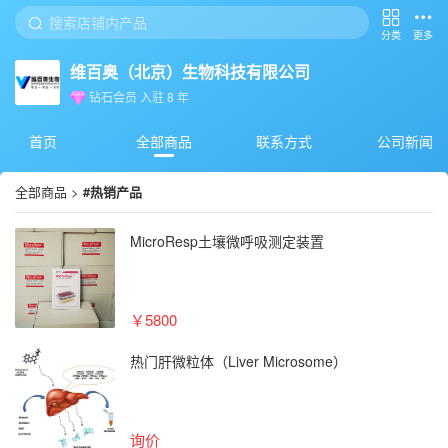
分类
更多
维百奥（北京）生物科技有限公司
钻石会员
入驻
8
年
首页
全部商品
联系方式
公司新闻
全部商品
>
#热销产品
MicroResp土壤微呼吸测定装置
￥5800
热门肝微粒体（Liver Microsome）
询价