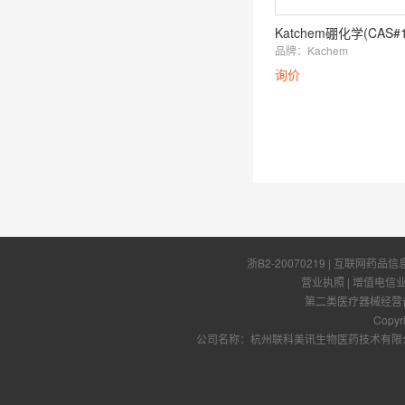
品牌：
Kachem
询价
浙B2-20070219
| 互联网药品信
营业执照
|
增值电信
第二类医疗器械经营备案
Copyr
公司名称：杭州联科美讯生物医药技术有限