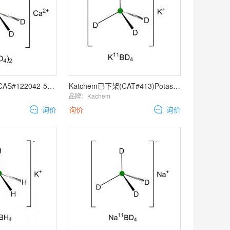
Katchem已下架(CAS#122042-59-5, CAT#508)Calcium
Katchem已下架(CAT#413)Potassium borodeuteride 11B
品牌：
Kachem
询价
询价
询价