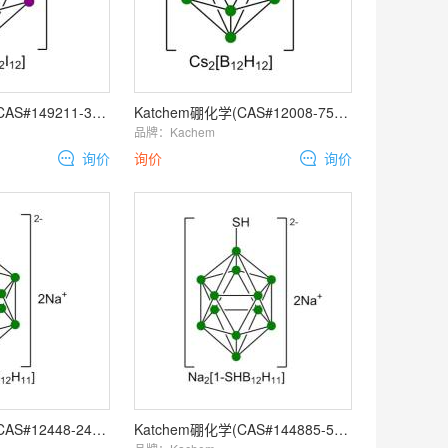
Katchem硼化学(CAS#149211-37-0, CAT#550)Sodium
Katchem硼化学(CAS#12008-75-2, CAT#316)Cesium
品牌：
Kachem
询价
询价
询价
Katchem硼化学(CAS#12448-24-7, CAT#210)Sodium
Katchem硼化学(CAS#144885-51-8, CAT#211)Sodium