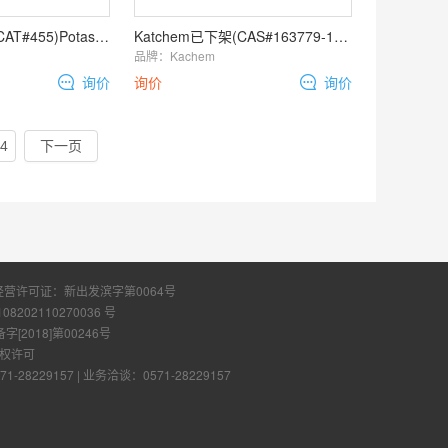
Katchem硼化学(CAT#455)Potassium borohyride 10B
Katchem已下架(CAS#163779-17-7, CAT#397)Sodium
品牌：
Kachem
询价
询价
询价
4
下一页
经营许可证：
新出发滨字第0064号
108202110270036 号
2018]第00246号
权许可
28229157
|
业务洽谈：0571-28229157