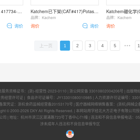
Katchem硼化学(CAS#1417734-35-0, CAT#447)Potassium
Katchem已下架(CAT#417)Potassium borodeuteride 10B
品牌：
Kachem
品牌：
Kachem
询价
询价
询价
询价
1
2
3
4
5
•••
1
上一页
息服务资格证书：
(浙)-经营性-2023-0110
|
浙公网安备 33010802004206号
| 出版物
业务经营许可证
| 食品许可证编号：
JY13301080010985
| 人力资源许可证编号：
330
凭证：浙杭食药监械经营备20153170号 | 医疗器械网络销售备案：(浙杭)网械企备字[
ight © 2000-
2026
DXY All Rights Reserved.
|
本网站用字经北大方正电子有限公司授
公司
|
地址：杭州市滨江区潮涌路723号丁香中心T1幢
|
违法和不良信息举报电话：0571-
涉未成年人违法和不良信息举报专区