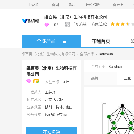
丁香通
丁香园
论坛
医药招聘
丁香医生
维百奥（北京）生物科技有限公司
8
年
手机商铺
商家活跃：
全部产品
商铺首页
维百奥（北京）生物科技有限公司
>
全部产品
>
Katchem
当前分类：
Katchem
维百奥（北京）生物科技有
限公司
品牌
其他
入驻年限：
8
年
联系人：
王经理
所在地区：
北京 大兴区
业务范围：
试剂、抗体、细胞库 / 细胞培养、技术服务、ELISA 试剂盒、耗材、实验室仪器 / 设备
经营模式：
代理商 经销商
在线沟通