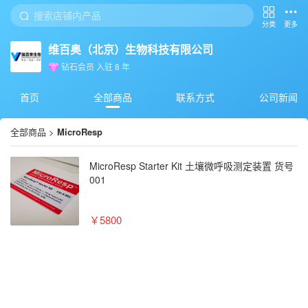
分类
更多
维百奥（北京）生物科技有限公司
钻石会员
入驻
8
年
首页
全部商品
联系方式
公司新闻
全部商品
>
MicroResp
MicroResp Starter Kit 土壤微呼吸测定装置 货号
001
￥5800