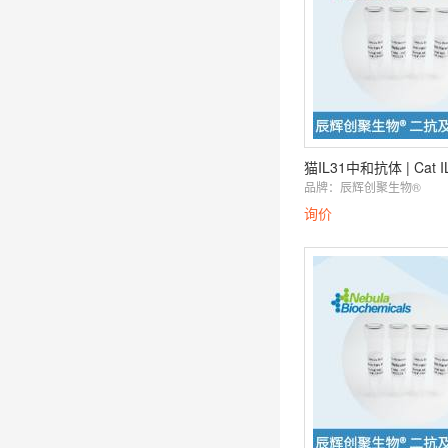
品牌：
辰辉创聚生物®️
询价