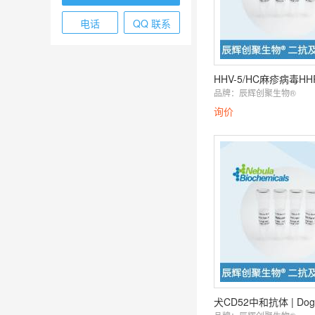
电话
QQ 联系
品牌：
辰辉创聚生物®️
询价