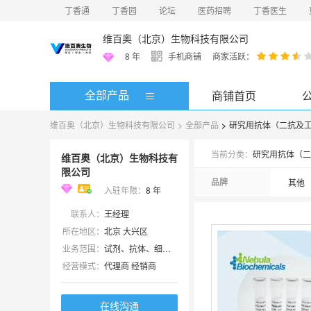
丁香通
丁香园
论坛
医药招聘
丁香医生
维百奥（北京）生物科技有限公司
8
年
手机商铺
商家活跃：
全部产品
商铺首页
维百奥（北京）生物科技有限公司
>
全部产品
>
研究用抗体（二抗及
当前分类：
研究用抗体（二
维百奥（北京）生物科技有
限公司
品牌
其他
入驻年限：
8
年
联系人：
王经理
所在地区：
北京 大兴区
业务范围：
试剂、抗体、细胞库 / 细胞培养、技术服务、ELISA 试剂盒、耗材、实验室仪器 / 设备
经营模式：
代理商 经销商
在线沟通