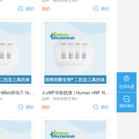
️
品牌：
辰辉创聚生物®️
询价
询价
询价
在线沟通
BacteriophageH19BstxB/SLT-1b/VT1中和纳米
人vWF中和抗体 | Human vWF Neutralization Antibody
️
品牌：
辰辉创聚生物®️
我的询价
询价
询价
询价