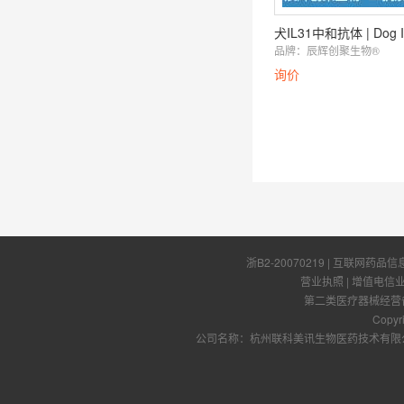
品牌：
辰辉创聚生物®️
询价
浙B2-20070219
| 互联网药品信
营业执照
|
增值电信
第二类医疗器械经营备案
Copyr
公司名称：杭州联科美讯生物医药技术有限