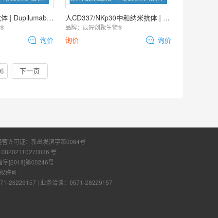
Dupilumab中和抗体 | Dupilumab Neutralization Antibody
人CD337/NKp30中和纳米抗体 | Human CD337/NKp30
️
品牌：
辰辉创聚生物®️
询价
询价
询价
6
下一页
经营许可证：
新出发滨字第0064号
108202110270036 号
2018]第00246号
权许可
28229157
|
业务洽谈：0571-28229157