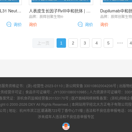
犬IL31中和抗体 | Dog IL31 Neutralization Antibody
人表皮生长因子RvIII中和抗体 | Human EGFRvIII Neutralization
品牌：
辰辉创聚生物®️
品牌：
辰辉创聚生物®
询价
询价
询价
询价
1
2
3
4
5
•••
4
上一页
息服务资格证书：
(浙)-经营性-2023-0110
|
浙公网安备 33010802004206号
| 出版物
业务经营许可证
| 食品许可证编号：
JY13301080010985
| 人力资源许可证编号：
330
凭证：浙杭食药监械经营备20153170号 | 医疗器械网络销售备案：(浙杭)网械企备字[
ight © 2000-
2026
DXY All Rights Reserved.
|
本网站用字经北大方正电子有限公司授
公司
|
地址：杭州市滨江区潮涌路723号丁香中心T1幢
|
违法和不良信息举报电话：0571-
涉未成年人违法和不良信息举报专区